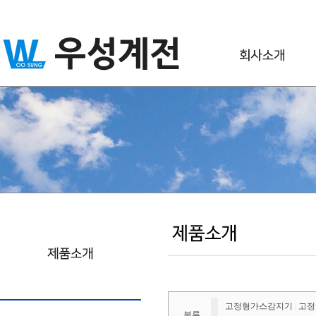
고정형가스감지기
고정
|
분류