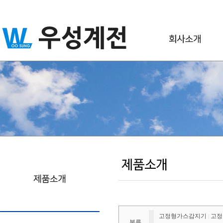
고정형가스감지기
고정
|
분류