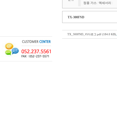
정용 가스
액세서리
|
|
TX-300FND
TX_300FND_카다로그.pdf (184.0 KB)