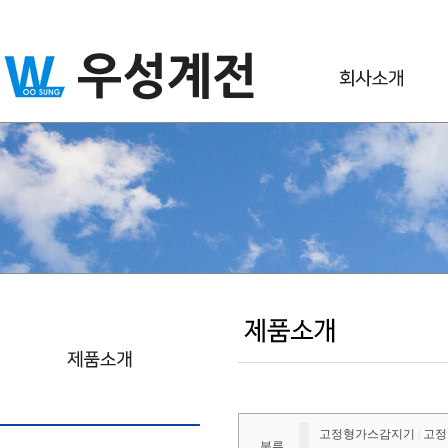
고정형가스감지기
고정
|
분류